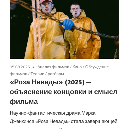
05.08.2026
Анализ фильмов
/
Кино
/
Обсуждение
фильмов
/
Теории / разборы
«Роза Невады» (2025) —
объяснение концовки и смысл
фильма
Научно-фантастическая драма Марка
Дженкинса «Роза Невады» стала завершающей