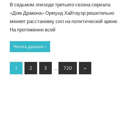
В седьмом эпизоде третьего сезона сериала
«Дом Дракона» Ормунд Хайтауэр решительно
меняет расстановку сил на политической арене.
На протяжении всей
Читать дальше
Пагинация
Следующие
1
2
3
…
720
»
записи
записей