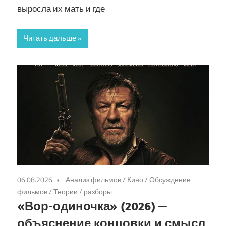
выросла их мать и где
Читать дальше
06.08.2026
Анализ фильмов
/
Кино
/
Обсуждение
фильмов
/
Теории / разборы
«Вор-одиночка» (2026) —
объяснение концовки и смысл