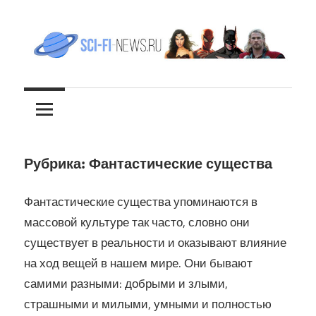
Перейти
к
содержимому
Все
sci-
новости
фантастики
fi-
news.ru
Рубрика:
Фантастические существа
Фантастические существа упоминаются в
массовой культуре так часто, словно они
существует в реальности и оказывают влияние
на ход вещей в нашем мире. Они бывают
самими разными: добрыми и злыми,
страшными и милыми, умными и полностью