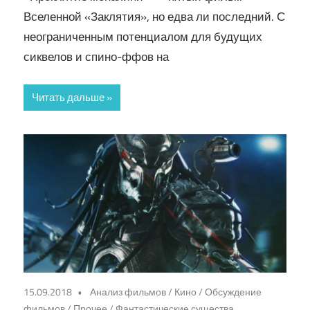
Вселенной «Заклятия», но едва ли последний. С
неограниченным потенциалом для будущих
сиквелов и спино-ффов на
Читать дальше
15.09.2018
Анализ фильмов
/
Кино
/
Обсуждение
фильмов
/
Прочее
/
Фантастические существа