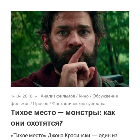
14.04.2018
Анализ фильмов
/
Кино
/
Обсуждение
фильмов
/
Прочее
/
Фантастические существа
Тихое место — монстры: как
они охотятся?
«Тихое место» Джона Красински — один из