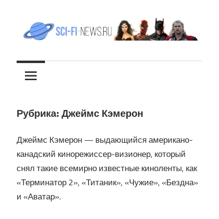
Перейти
к
содержимому
Все
sci-
новости
фантастики
fi-
news.ru
Рубрика:
Джеймс Кэмерон
Джеймс Кэмерон — выдающийся американо-
канадский кинорежиссер-визионер, который
снял такие всемирно известные киноленты, как
«Терминатор 2», «Титаник», «Чужие», «Бездна»
и «Аватар».