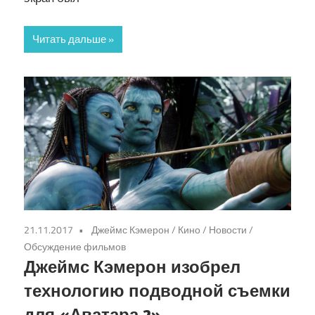
Читать дальше
21.11.2017
Джеймс Кэмерон
/
Кино
/
Новости
/
Обсуждение фильмов
Джеймс Кэмерон изобрел
технологию подводной съемки
для «Аватара 2»