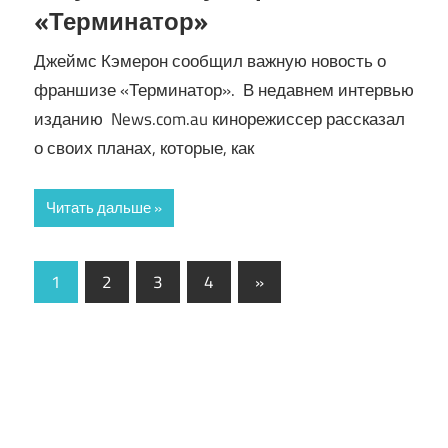
«Терминатор»
Джеймс Кэмерон сообщил важную новость о
франшизе «Терминатор». В недавнем интервью
изданию News.com.au кинорежиссер рассказал
о своих планах, которые, как
Читать дальше
Пагинация
Следующие
1
2
3
4
»
записи
записей