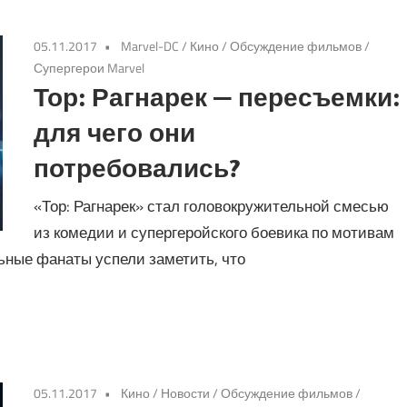
05.11.2017
Marvel-DC
/
Кино
/
Обсуждение фильмов
/
Супергерои Marvel
Тор: Рагнарек — пересъемки:
для чего они
потребовались?
«Тор: Рагнарек» стал головокружительной смесью
из комедии и супергеройского боевика по мотивам
ные фанаты успели заметить, что
05.11.2017
Кино
/
Новости
/
Обсуждение фильмов
/