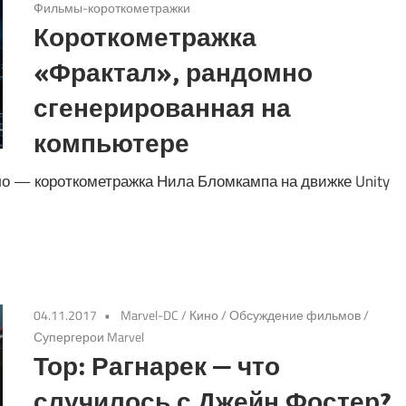
Фильмы-короткометражки
Короткометражка
«Фрактал», рандомно
сгенерированная на
компьютере
ло — короткометражка Нила Бломкампа на движке Unity
04.11.2017
Marvel-DC
/
Кино
/
Обсуждение фильмов
/
Супергерои Marvel
Тор: Рагнарек — что
случилось с Джейн Фостер?