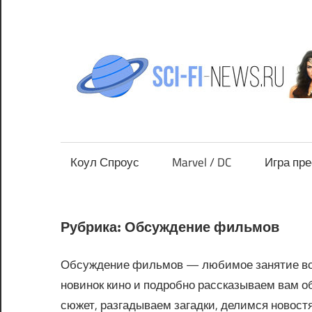
Перейти
к
содержимому
Все
новости
фантастики
Коул Спроус
Marvel / DC
Игра пр
Рубрика:
Обсуждение фильмов
Обсуждение фильмов — любимое занятие все
новинок кино и подробно рассказываем вам о
сюжет, разгадываем загадки, делимся новост