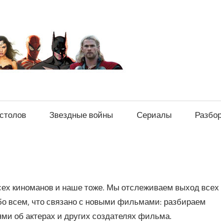
sci-
fi-
news.ru
естолов
Звездные войны
Сериалы
Разбо
х киноманов и наше тоже. Мы отслеживаем выход всех
бо всем, что связано с новыми фильмами: разбираем
ями об актерах и других создателях фильма.