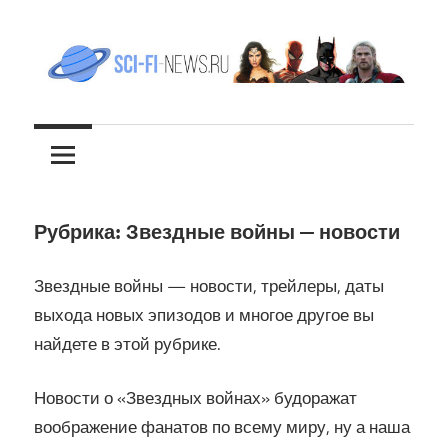
Перейти
к
содержимому
Все
sci-
новости
фантастики
fi-
news.ru
Рубрика:
Звездные войны — новости
Звездные войны — новости, трейлеры, даты
выхода новых эпизодов и многое другое вы
найдете в этой рубрике.
Новости о «Звездных войнах» будоражат
воображение фанатов по всему миру, ну а наша