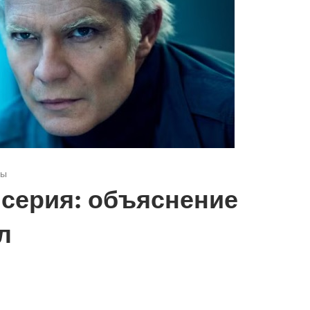
ры
 серия: объяснение
л