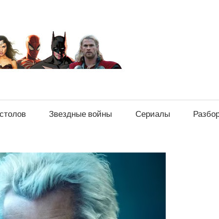
sci-
fi-
news.ru
естолов
Звездные войны
Сериалы
Разбо