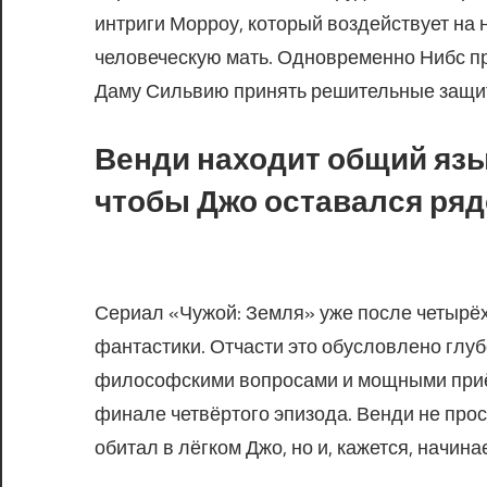
интриги Морроу, который воздействует на 
человеческую мать. Одновременно Нибс п
Даму Сильвию принять решительные защи
Венди находит общий яз
чтобы Джо оставался ря
Сериал «Чужой: Земля» уже после четырёх
фантастики. Отчасти это обусловлено глу
философскими вопросами и мощными приё
финале четвёртого эпизода. Венди не про
обитал в лёгком Джо, но и, кажется, начина