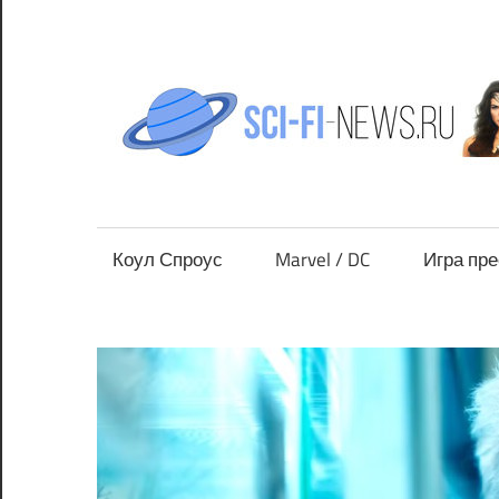
Перейти
к
содержимому
Все
новости
фантастики
Коул Спроус
Marvel / DC
Игра пр