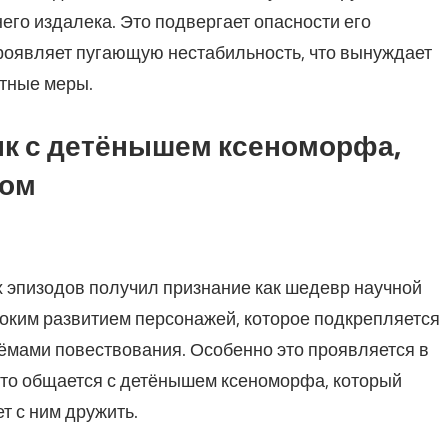
него издалека. Это подвергает опасности его
роявляет пугающую нестабильность, что вынуждает
тные меры.
ык с детёнышем ксеноморфа,
дом
 эпизодов получил признание как шедевр научной
боким развитием персонажей, которое подкрепляется
мами повествования. Особенно это проявляется в
сто общается с детёнышем ксеноморфа, который
ет с ним дружить.