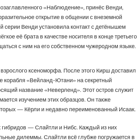
, озаглавленного «Наблюдение», принёс Венди,
оразительное открытие в общении с внеземной
й серии Венди установила контакт с детёнышем
гкое её брата в качестве носителя в конце третьего
щаться с ним на его собственном чужеродном языке.
взрослого ксеноморфа. После этого Кирш доставил
ие корабля «Вейланд-Ютани» на секретный
осящий название «Неверленд». Этот остров служит
мается изучением этих образцов. Он также
оторых — Кёрли и недавно переименованный Исаак.
 гибридов — Слайтли и Нибс. Каждый из них
льные дилеммы. Слайтли всё глубже погружается в