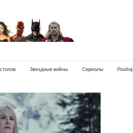
sci-
fi-
news.ru
естолов
Звездные войны
Сериалы
Разбо