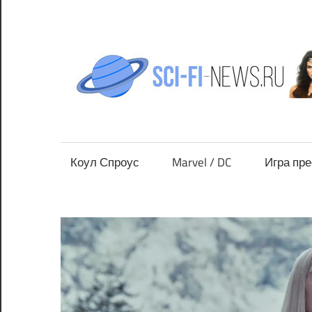
Перейти
к
содержимому
Все
новости
фантастики
Коул Спроус
Marvel / DC
Игра пр