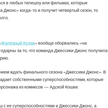
ся в любых телешоу или фильмах, которые
ика Джонс» когда-то и получит четвертый сезон, то
лго.
«
Железный Кулак
» вообще оборвались «на
одарны за то, что команда Джессики Джонс получила
рию.
нием ждать финального сезона «Джессики Джонс». В
ладает собственными суперспособностями, которые
ерсонажа из комиксов — Адской Кошки.
ш с ее суперспособностями и Джессики Джонс, а