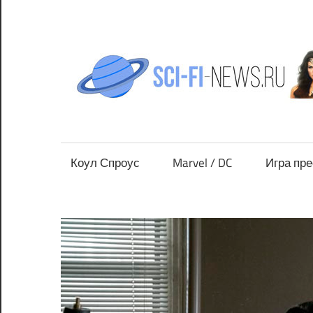
Перейти
к
содержимому
Все
новости
фантастики
Коул Спроус
Marvel / DC
Игра пр