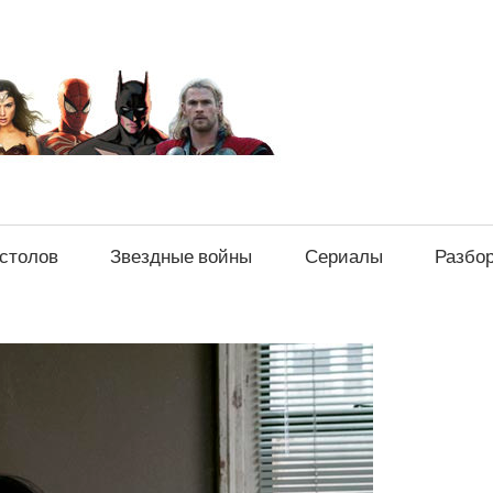
sci-
fi-
news.ru
естолов
Звездные войны
Сериалы
Разбо