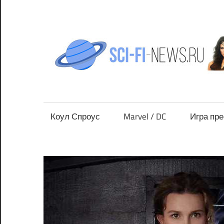
Перейти
к
содержимому
Все
новости
фантастики
Коул Спроус
Marvel / DC
Игра пр