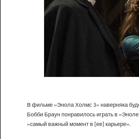
В фильме «Энола Холмс 3» наверняка буде
Бобби Браун понравилось играть в «Эноле 
«самый важный момент в [ее] карьере».