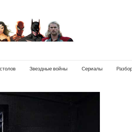
sci-
fi-
news.ru
естолов
Звездные войны
Сериалы
Разбо