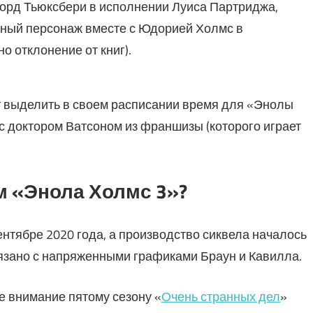
орд Тьюксбери в исполнении Луиса Партриджа,
нный персонаж вместе с Юдорией Холмс в
 отклонение от книг).
т выделить в своем расписании время для «Энолы
 с доктором Ватсоном из франшизы (которого играет
м «Энола Холмс 3»?
тябре 2020 года, а производство сиквела началось
связано с напряженными графиками Браун и Кавилла.
е внимание пятому сезону «
Очень странных дел
»