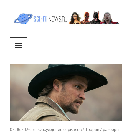
Перейти
к
содержимому
Все
sci-
новости
фантастики
fi-
news.ru
03.06.2026
Обсуждение сериалов
/
Теории / разборы