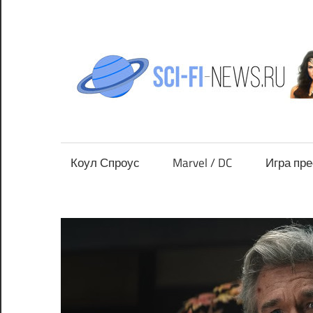
Перейти
к
содержимому
Все
новости
фантастики
Коул Спроус
Marvel / DC
Игра пр