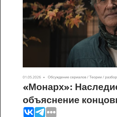
01.05.2026
Обсуждение сериалов
/
Теории / разбо
«Монарх»: Наследие
объяснение концов