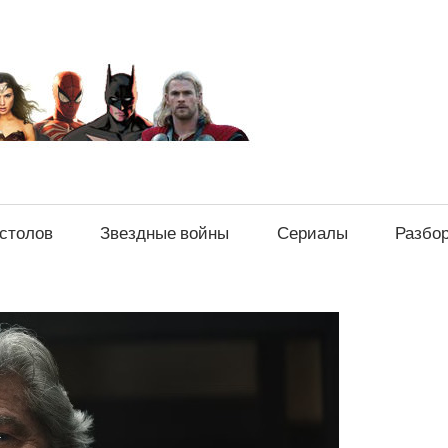
sci-
fi-
news.ru
естолов
Звездные войны
Сериалы
Разбо