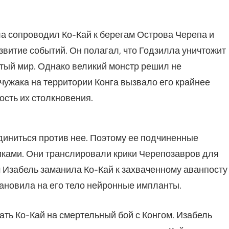
а сопроводил Ко-Кай к берегам Острова Черепа и
азвитие событий. Он полагал, что Годзилла уничтожит
ытый мир. Однако великий монстр решил не
ужака на территории Конга вызвало его крайнее
сть их столкновения.
единиться против нее. Поэтому ее подчиненные
ками. Они транслировали крики Черепозавров для
 Изабель заманила Ко-Кай к захваченному аванпосту
тановила на его тело нейронные импланты.
ть Ко-Кай на смертельный бой с Конгом. Изабель