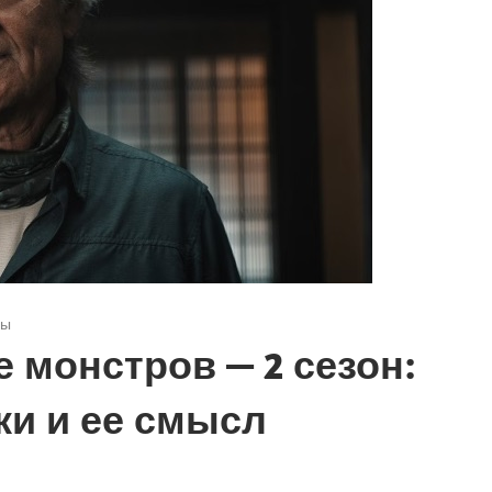
ры
 монстров — 2 сезон:
ки и ее смысл