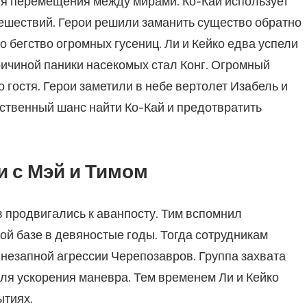
ля перемещения между мирами. Ко-Кай использует
ешествий. Герои решили заманить существо обратно
о бегство огромных гусениц. Ли и Кейко едва успели
ричиной паники насекомых стал Конг. Огромный
 гостя. Герои заметили в небе вертолет Изабель и
нственный шанс найти Ко-Кай и предотвратить
и с Мэй и Тимом
в продвигались к аванпосту. Тим вспомнил
ой базе в девяностые годы. Тогда сотрудникам
внезапной агрессии Черепозавров. Группа захвата
я ускорения маневра. Тем временем Ли и Кейко
ытиях.