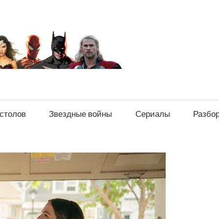
sci-
fi-
news.ru
естолов
Звездные войны
Сериалы
Разбо