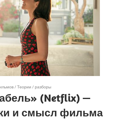
ильмов
/
Теории / разборы
бель» (Netflix) —
ки и смысл фильма