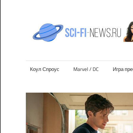
Перейти
к
содержимому
Все
новости
фантастики
Коул Спроус
Marvel / DC
Игра пр