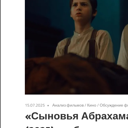
15.07.2025
Анализ фильмов
/
Кино
/
Обсуждение ф
«Сыновья Абрахама