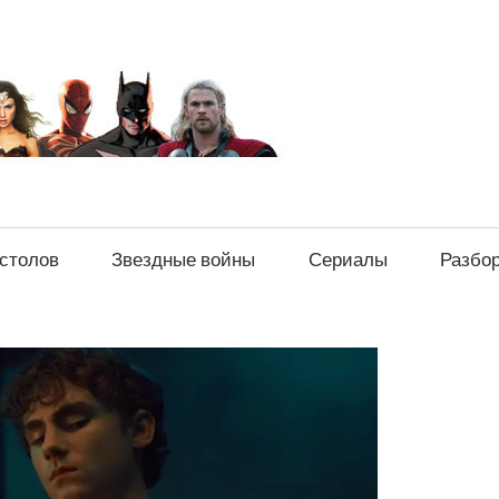
sci-
fi-
news.ru
естолов
Звездные войны
Сериалы
Разбо