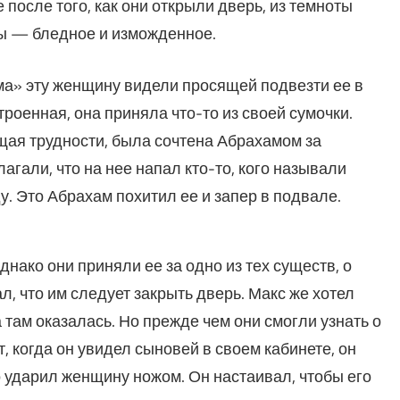
после того, как они открыли дверь, из темноты
ы — бледное и изможденное.
а» эту женщину видели просящей подвезти ее в
троенная, она приняла что-то из своей сумочки.
ая трудности, была сочтена Абрахамом за
гали, что на нее напал кто-то, кого называли
у. Это Абрахам похитил ее и запер в подвале.
ако они приняли ее за одно из тех существ, о
ал, что им следует закрыть дверь. Макс же хотел
 там оказалась. Но прежде чем они смогли узнать о
т, когда он увидел сыновей в своем кабинете, он
о ударил женщину ножом. Он настаивал, чтобы его