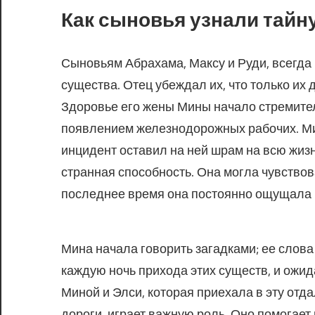
Как сыновья узнали тайну
Сыновьям Абрахама, Максу и Руди, всегда
существа. Отец убеждал их, что только и
Здоровье его жены Мины начало стремител
появлением железнодорожных рабочих. Мин
инцидент оставил на ней шрам на всю жизн
странная способность. Она могла чувствова
последнее время она постоянно ощущала и
Мина начала говорить загадками; ее слов
каждую ночь прихода этих существ, и ожи
Миной и Элси, которая приехала в эту отд
дороги, играет важную роль. Оно помогае