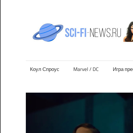
Перейти
к
содержимому
Все
новости
фантастики
Коул Спроус
Marvel / DC
Игра пр