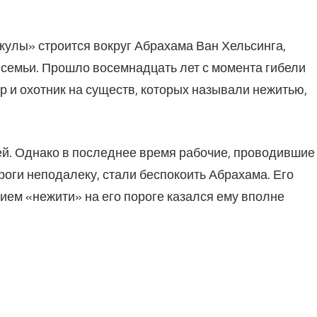
улы» строится вокруг Абрахама Ван Хельсинга,
о семьи. Прошло восемнадцать лет с момента гибели
р и охотник на существ, которых называли нежитью,
ей. Однако в последнее время рабочие, проводившие
оги неподалеку, стали беспокоить Абрахама. Его
ием «нежити» на его пороге казался ему вполне