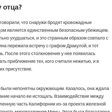
 отца?
 говорили, что снаружи бродят кровожадные
х дом является единственным безопасным убежищем.
ьно ухудшаться, и это странным образом совпало с
а пережила встречу с графом Дракулой, и тот
ь. После этого столкновения у нее появилась
ть приближение тех, кого считали нежитью, и в
х присутствие.
а были непонятны окружающим. Казалось, она ждала
дание начало ее истощать. Взаимодействие между
аленную часть Калифорнии из-за проекта железной
т понять мировоззрение Мины. Элси была благодарна