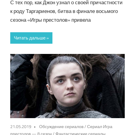
С тех пор, как Джон узнал о своей причастности
к роду Таргариенов, битва в финале восьмого
сезона «Игры престолов» привела
Читать дальше
21.05.2019
Обсуждение сериалов
/
Сериал Игра
престолов — 8 сезон
/
Фантастические сериалы