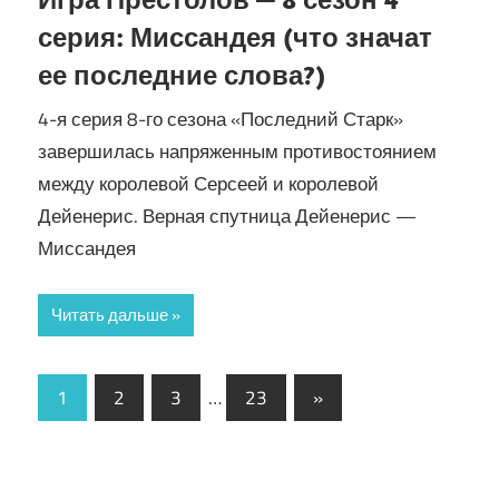
серия: Миссандея (что значат
ее последние слова?)
4-я серия 8-го сезона «Последний Старк»
завершилась напряженным противостоянием
между королевой Серсеей и королевой
Дейенерис. Верная спутница Дейенерис —
Миссандея
Читать дальше
Пагинация
Следующие
1
2
3
…
23
»
записи
записей