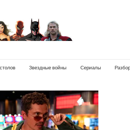
sci-
fi-
news.ru
естолов
Звездные войны
Сериалы
Разбо