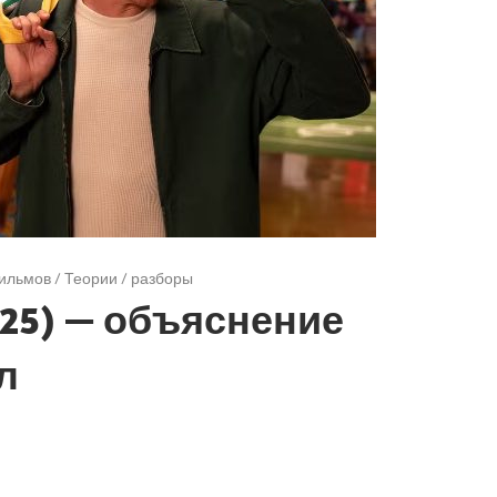
ильмов
/
Теории / разборы
25) — объяснение
л