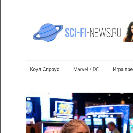
Перейти
к
содержимому
Все
новости
фантастики
Коул Спроус
Marvel / DC
Игра пр