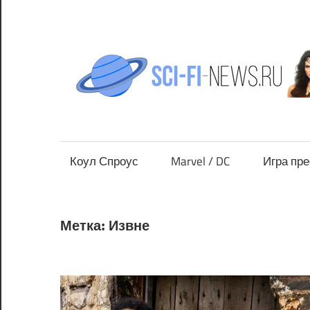
Перейти
к
содержимому
Все
новости
фантастики
Коул Спроус
Marvel / DC
Игра пр
Метка:
Извне