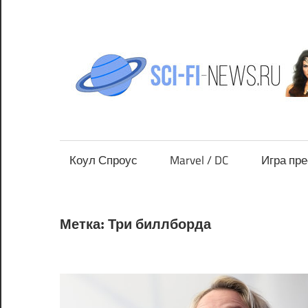
Перейти
к
содержимому
Все
новости
фантастики
Коул Спроус
Marvel / DC
Игра пр
Метка:
Три биллборда