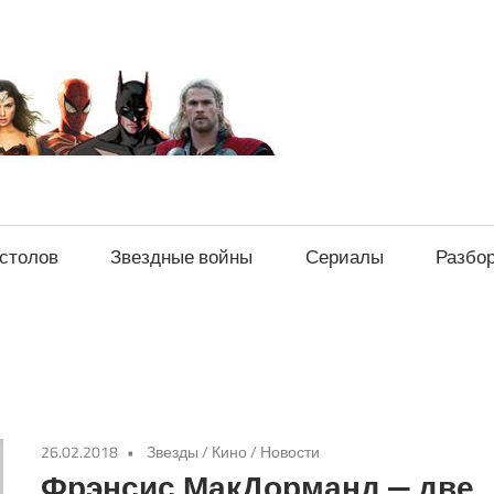
sci-
fi-
news.ru
естолов
Звездные войны
Сериалы
Разбо
26.02.2018
Звезды
/
Кино
/
Новости
Фрэнсис МакДорманд — две