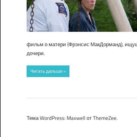
фильм о матери (Фрэнсис МакДорманд), ищущ
дочери.
Читать дальше
Тема WordPress: Maxwell от ThemeZee.