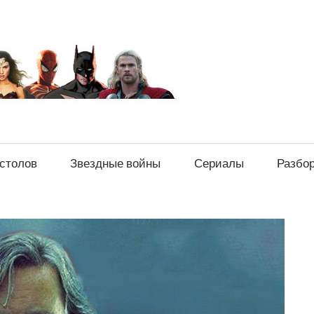
sci-
fi-
news.ru
естолов
Звездные войны
Сериалы
Разбо