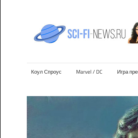
Перейти
к
содержимому
Все
новости
фантастики
Коул Спроус
Marvel / DC
Игра пр