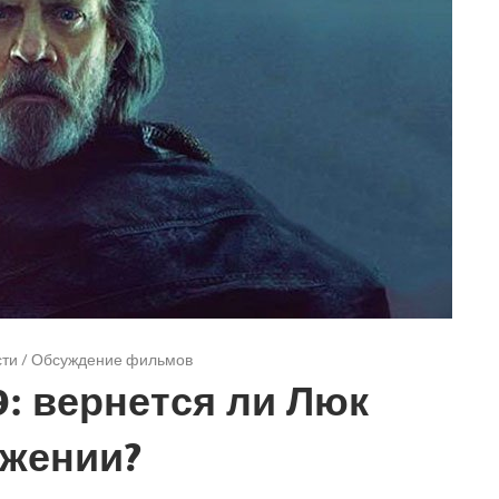
сти
/
Обсуждение фильмов
: вернется ли Люк
лжении?