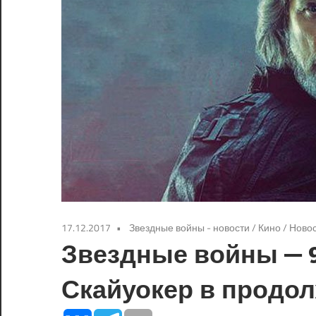
17.12.2017
Звездные войны - новости
/
Кино
/
Ново
Звездные войны — 9
Скайуокер в продо