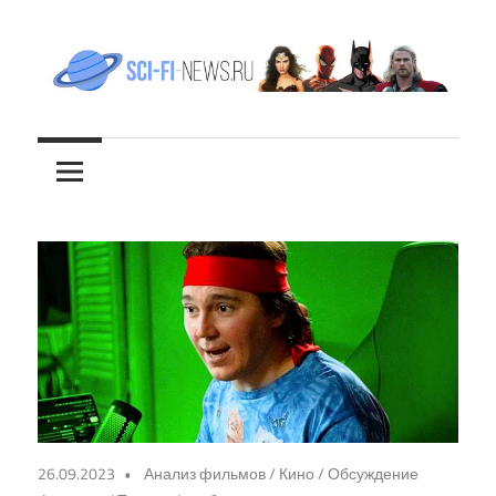
Перейти
к
содержимому
Все
sci-
новости
фантастики
fi-
news.ru
26.09.2023
Анализ фильмов
/
Кино
/
Обсуждение