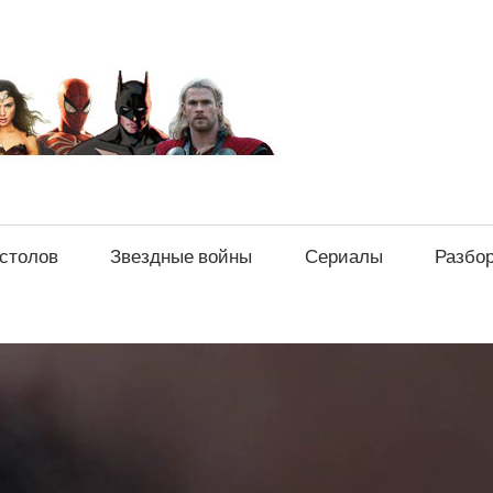
sci-
fi-
news.ru
естолов
Звездные войны
Сериалы
Разбо