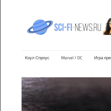
Перейти
к
содержимому
Все
новости
фантастики
Коул Спроус
Marvel / DC
Игра пр