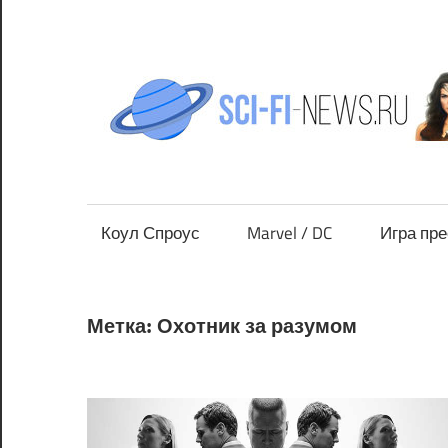
Перейти
к
содержимому
Все
новости
фантастики
Коул Спроус
Marvel / DC
Игра пр
Метка:
Охотник за разумом