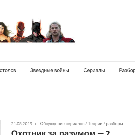
sci-
fi-
news.ru
естолов
Звездные войны
Сериалы
Разбо
21.08.2019
Обсуждение сериалов
/
Теории / разборы
Охотник за разумом — 2