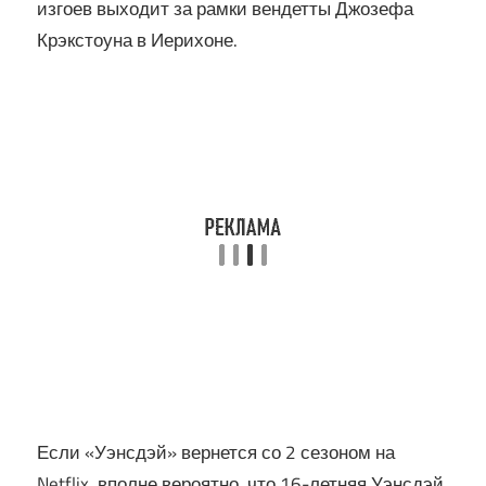
изгоев выходит за рамки вендетты Джозефа
Крэкстоуна в Иерихоне.
Если «Уэнсдэй» вернется со 2 сезоном на
Netflix, вполне вероятно, что 16-летняя Уэнсдэй