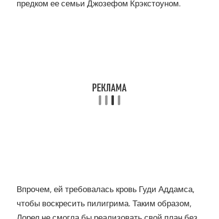
предком ее семьи Джозефом Крэкстоуном.
Впрочем, ей требовалась кровь Гуди Аддамса,
чтобы воскресить пилигрима. Таким образом,
Лорел не смогла бы реализовать свой план без