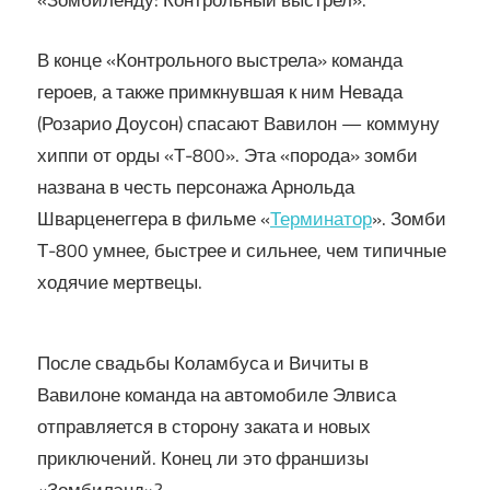
«Зомбиленду: Контрольный выстрел».
В конце «Контрольного выстрела» команда
героев, а также примкнувшая к ним Невада
(Розарио Доусон) спасают Вавилон — коммуну
хиппи от орды «Т-800». Эта «порода» зомби
названа в честь персонажа Арнольда
Шварценеггера в фильме «
Терминатор
». Зомби
Т-800 умнее, быстрее и сильнее, чем типичные
ходячие мертвецы.
После свадьбы Коламбуса и Вичиты в
Вавилоне команда на автомобиле Элвиса
отправляется в сторону заката и новых
приключений. Конец ли это франшизы