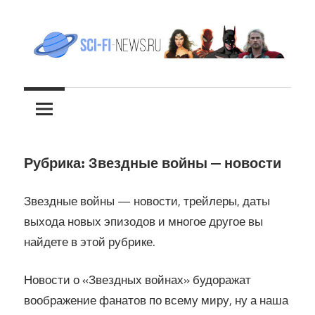
Перейти
к
содержимому
Все
sci-
новости
фантастики
fi-
news.ru
Рубрика:
Звездные войны — новости
Звездные войны — новости, трейлеры, даты
выхода новых эпизодов и многое другое вы
найдете в этой рубрике.
Новости о «Звездных войнах» будоражат
воображение фанатов по всему миру, ну а наша