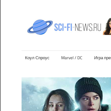
Перейти
к
содержимому
Все
новости
фантастики
Коул Спроус
Marvel / DC
Игра пр