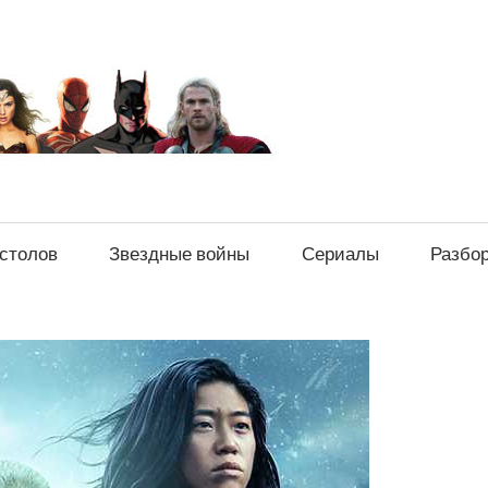
sci-
fi-
news.ru
естолов
Звездные войны
Сериалы
Разбо