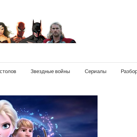
sci-
fi-
news.ru
естолов
Звездные войны
Сериалы
Разбо