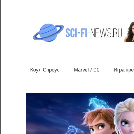
Перейти
к
содержимому
Все
новости
фантастики
Коул Спроус
Marvel / DC
Игра пр