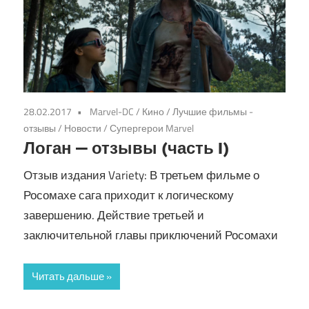
28.02.2017
Marvel-DC
/
Кино
/
Лучшие фильмы -
отзывы
/
Новости
/
Супергерои Marvel
Логан — отзывы (часть I)
Отзыв издания Variety: В третьем фильме о
Росомахе сага приходит к логическому
завершению. Действие третьей и
заключительной главы приключений Росомахи
Читать дальше