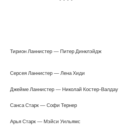
Тирион Ланнистер — Питер Динклэйдж
Серсея Ланнистер — Лена Хиди
Джейме Ланнистер — Николай Костер-Валдау
Санса Старк — Софи Тернер
Арья Старк — Мэйси Уильямс