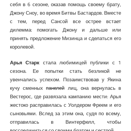
себя в 6 сезоне, оказав помощь своему брату,
Джону Сноу, во время Битвы Бастардов. Вместе
с тем, перед Сансой все острее встает
дилемма: помогать Джону и дальше или
принять предложение Мизинца и сделаться его
королевой.
Арья Старк
стала любимицей публики с 1
сезона. Ее попытки стать безликой не
увенчались успехом. Позаимствовав у Якина
кучу сменных
панелей
лиц, она вернулась в
Вестерос, где развязала кампанию мести: Арья
жестоко расправилась с Уолдером Фреем и его
сыновьями. Вслед за этим она, судя по всему,
отправилась в Винтерфелл, чтобы
воссоединиться со своими братом и сестрой.