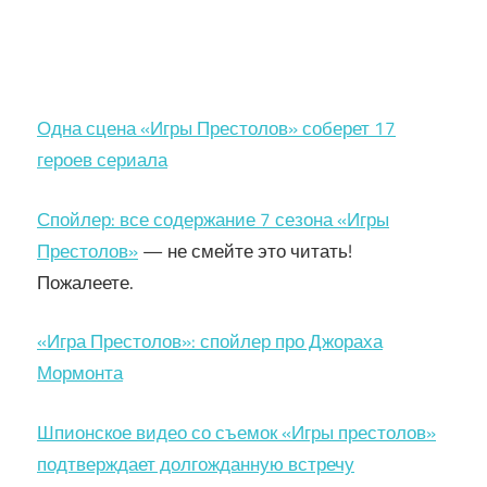
Одна сцена «Игры Престолов» соберет 17
героев сериала
Спойлер: все содержание 7 сезона «Игры
Престолов»
— не смейте это читать!
Пожалеете.
«Игра Престолов»: спойлер про Джораха
Мормонта
Шпионское видео со съемок «Игры престолов»
подтверждает долгожданную встречу