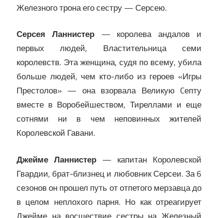
Железного трона его сестру — Серсею.
Серсея Ланнистер
— королева андалов и
первых людей, Властительница семи
королевств. Эта женщина, судя по всему, убила
больше людей, чем кто-либо из героев «Игры
Престолов» — она взорвала Великую Cепту
вместе в Воробейшеством, Тиреллами и еще
сотнями ни в чем неповинных жителей
Королевской Гавани.
Джейме Ланнистер
— капитан Королевской
Гвардии, брат-близнец и любовник Серсеи. За 6
сезонов он прошел путь от отпетого мерзавца до
в целом неплохого парня. Но как отреагирует
Джейме на восшествие сестры на Железный